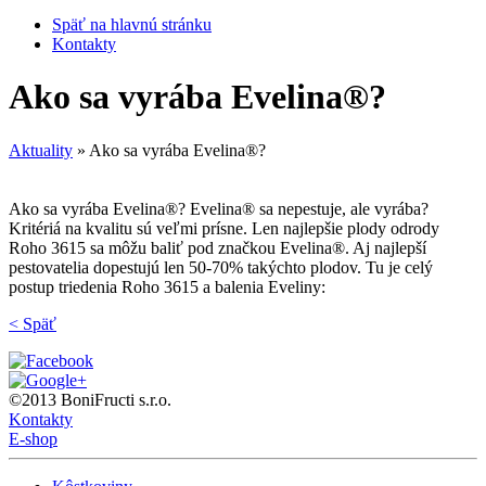
Späť na hlavnú stránku
Kontakty
Ako sa vyrába Evelina®?
Aktuality
»
Ako sa vyrába Evelina®?
Ako sa vyrába Evelina®? Evelina® sa nepestuje, ale vyrába?
Kritériá na kvalitu sú veľmi prísne. Len najlepšie plody odrody
Roho 3615 sa môžu baliť pod značkou Evelina®. Aj najlepší
pestovatelia dopestujú len 50-70% takýchto plodov. Tu je celý
postup triedenia Roho 3615 a balenia Eveliny:
< Späť
©2013 BoniFructi s.r.o.
Kontakty
E-shop