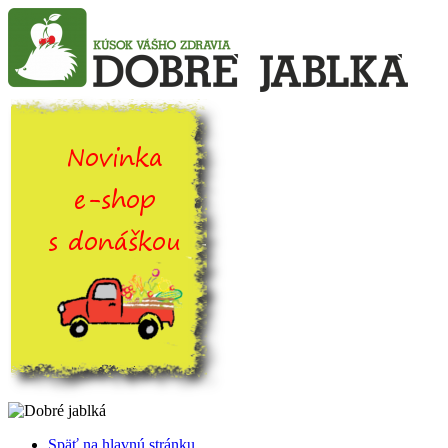
Späť na hlavnú stránku