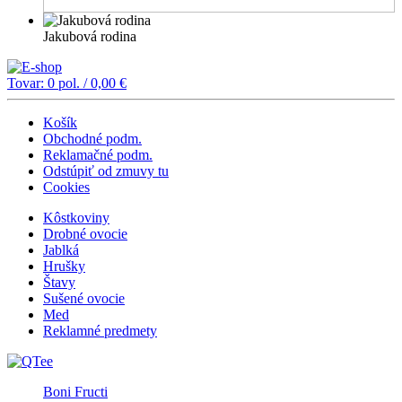
Jakubová rodina
Tovar:
0
pol. /
0,00
€
Košík
Obchodné podm.
Reklamačné podm.
Odstúpiť od zmuvy tu
Cookies
Kôstkoviny
Drobné ovocie
Jablká
Hrušky
Štavy
Sušené ovocie
Med
Reklamné predmety
Boni Fructi