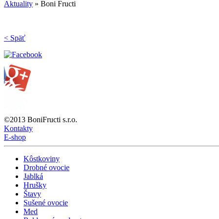
Aktuality
»
Boni Fructi
< Späť
©2013 BoniFructi s.r.o.
Kontakty
E-shop
Kôstkoviny
Drobné ovocie
Jablká
Hrušky
Štavy
Sušené ovocie
Med