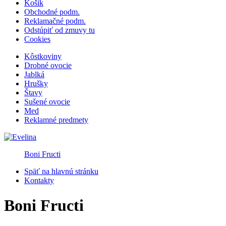
Košík
Obchodné podm.
Reklamačné podm.
Odstúpiť od zmuvy tu
Cookies
Kôstkoviny
Drobné ovocie
Jablká
Hrušky
Štavy
Sušené ovocie
Med
Reklamné predmety
Boni Fructi
Späť na hlavnú stránku
Kontakty
Boni Fructi