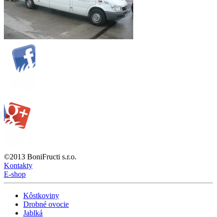
©2013 BoniFructi s.r.o.
Kontakty
E-shop
Kôstkoviny
Drobné ovocie
Jablká