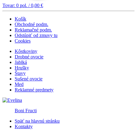
Tovar:
0
pol. /
0,00
€
Košík
Obchodné podm.
Reklamačné podm.
Odstúpiť od zmuvy tu
Cookies
Kôstkoviny
Drobné ovocie
Jablká
Hrušky
Štavy
Sušené ovocie
Med
Reklamné predmety
Boni Fructi
Späť na hlavnú stránku
Kontakty