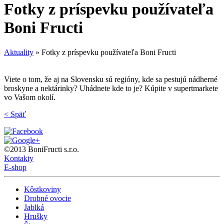
Fotky z príspevku používateľa
Boni Fructi
Aktuality
»
Fotky z príspevku používateľa Boni Fructi
Viete o tom, že aj na Slovensku sú regióny, kde sa pestujú nádherné
broskyne a nektárinky? Uhádnete kde to je? Kúpite v supertmarkete
vo Vašom okolí.
< Späť
©2013 BoniFructi s.r.o.
Kontakty
E-shop
Kôstkoviny
Drobné ovocie
Jablká
Hrušky