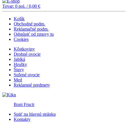
Tovar:
0
pol. /
0,00
€
Košík
Obchodné podm.
Reklamačné podm.
Odstúpiť od zmuvy tu
Cookies
Kôstkoviny
Drobné ovocie
Jablká
Hrušky
Štavy
Sušené ovocie
Med
Reklamné predmety
Boni Fructi
Späť na hlavnú stránku
Kontakty