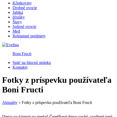
Kôstkoviny
Drobné ovocie
Jablká
Hrušky
Štavy
Sušené ovocie
Med
Reklamné predmety
Boni Fructi
Späť na hlavnú stránku
Kontakty
Fotky z príspevku používateľa
Boni Fructi
Aktuality
»
Fotky z príspevku používateľa Boni Fructi
Drevo na kúrenie na predaj! Čerešňové drevo suché, vypílené pred