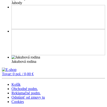
Jahody
Jakubová rodina
Tovar:
0
pol. /
0,00
€
Košík
Obchodné podm.
Reklamačné podm.
Odstúpiť od zmuvy tu
Cookies