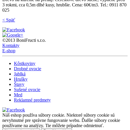
3 rokmi, cca 0,5m dlhé kusy, hrubšie. Cena: 60€/m3. Tel.: 0911 870
025
< Späť
©2013 BoniFructi s.r.o.
Kontakty
E-shop
Kôstkoviny
Drobné ovocie
Jablká
Hrušky
Štavy
Sušené ovocie
Med
Reklamné predmety
Náš eshop používa súbory cookie. Niektoré súbory cookie sú
nevyhnutné pre správne fungovanie webu. Ďalšie súbory cookie
používame na analýzy. Tie môžete prípadne odmietnuť.