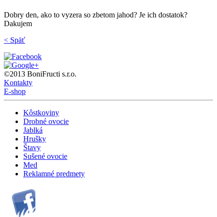
Dobry den, ako to vyzera so zbetom jahod? Je ich dostatok?
Dakujem
< Späť
©2013 BoniFructi s.r.o.
Kontakty
E-shop
Kôstkoviny
Drobné ovocie
Jablká
Hrušky
Štavy
Sušené ovocie
Med
Reklamné predmety