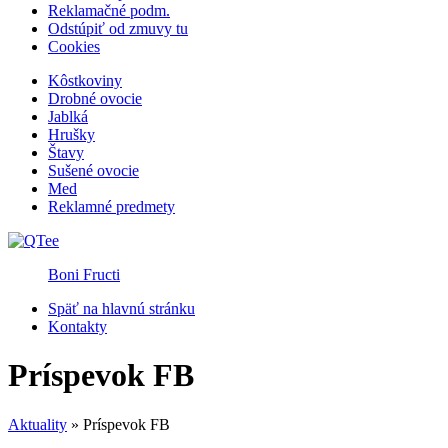
Reklamačné podm.
Odstúpiť od zmuvy tu
Cookies
Kôstkoviny
Drobné ovocie
Jablká
Hrušky
Štavy
Sušené ovocie
Med
Reklamné predmety
Boni Fructi
Späť na hlavnú stránku
Kontakty
Príspevok FB
Aktuality
»
Príspevok FB