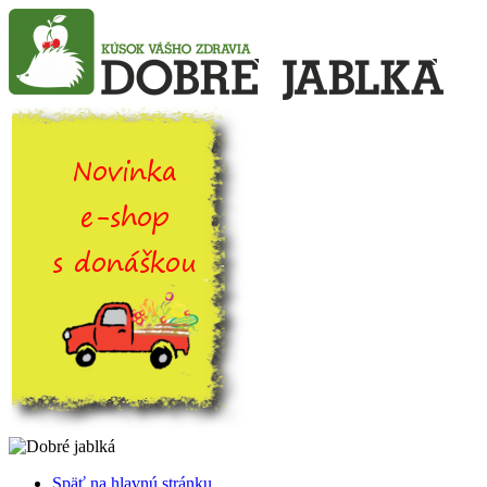
Späť na hlavnú stránku