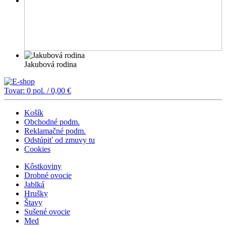
Jakubová rodina
Tovar:
0
pol. /
0,00
€
Košík
Obchodné podm.
Reklamačné podm.
Odstúpiť od zmuvy tu
Cookies
Kôstkoviny
Drobné ovocie
Jablká
Hrušky
Štavy
Sušené ovocie
Med