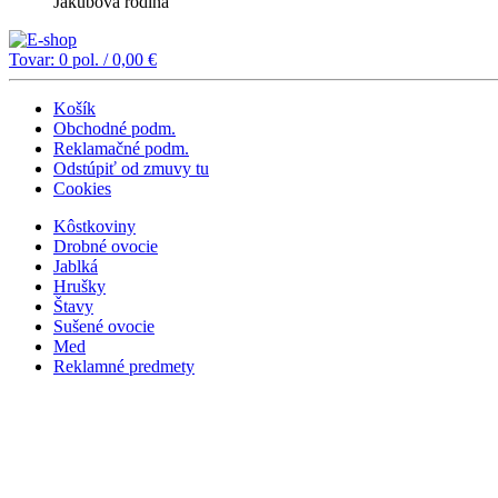
Jakubová rodina
Tovar:
0
pol. /
0,00
€
Košík
Obchodné podm.
Reklamačné podm.
Odstúpiť od zmuvy tu
Cookies
Kôstkoviny
Drobné ovocie
Jablká
Hrušky
Štavy
Sušené ovocie
Med
Reklamné predmety