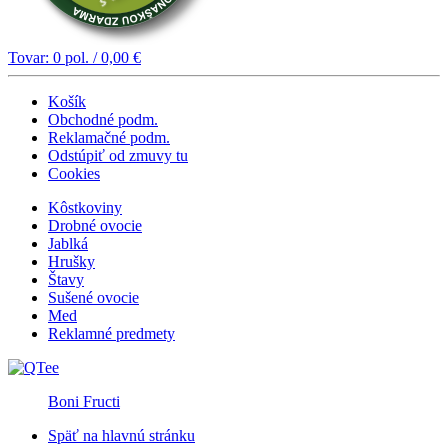
Tovar:
0
pol. /
0,00
€
Košík
Obchodné podm.
Reklamačné podm.
Odstúpiť od zmuvy tu
Cookies
Kôstkoviny
Drobné ovocie
Jablká
Hrušky
Štavy
Sušené ovocie
Med
Reklamné predmety
Boni Fructi
Späť na hlavnú stránku