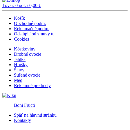
Tovar:
0
pol. /
0,00
€
Košík
Obchodné podm.
Reklamačné podm.
Odstúpiť od zmuvy tu
Cookies
Kôstkoviny
Drobné ovocie
Jablká
Hrušky
Štavy
Sušené ovocie
Med
Reklamné predmety
Boni Fructi
Späť na hlavnú stránku
Kontakty