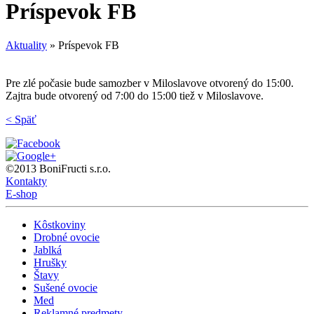
Príspevok FB
Aktuality
»
Príspevok FB
Pre zlé počasie bude samozber v Miloslavove otvorený do 15:00.
Zajtra bude otvorený od 7:00 do 15:00 tiež v Miloslavove.
< Späť
©2013 BoniFructi s.r.o.
Kontakty
E-shop
Kôstkoviny
Drobné ovocie
Jablká
Hrušky
Štavy
Sušené ovocie
Med
Reklamné predmety