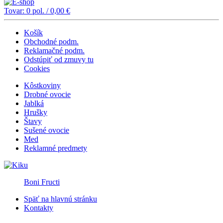
Tovar:
0
pol. /
0,00
€
Košík
Obchodné podm.
Reklamačné podm.
Odstúpiť od zmuvy tu
Cookies
Kôstkoviny
Drobné ovocie
Jablká
Hrušky
Štavy
Sušené ovocie
Med
Reklamné predmety
Boni Fructi
Späť na hlavnú stránku
Kontakty