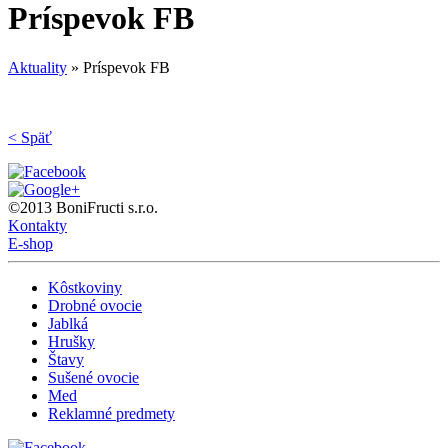
Príspevok FB
Aktuality
»
Príspevok FB
< Späť
©2013 BoniFructi s.r.o.
Kontakty
E-shop
Kôstkoviny
Drobné ovocie
Jablká
Hrušky
Štavy
Sušené ovocie
Med
Reklamné predmety