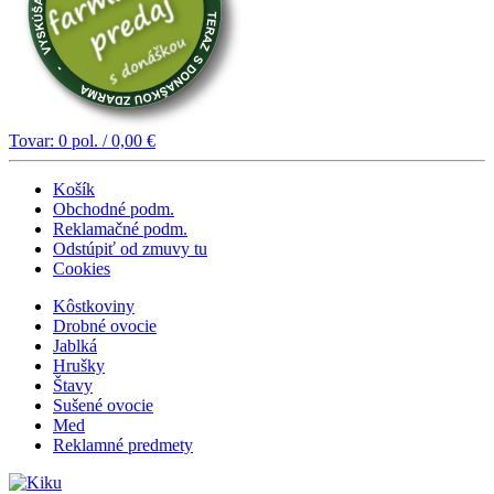
Tovar:
0
pol. /
0,00
€
Košík
Obchodné podm.
Reklamačné podm.
Odstúpiť od zmuvy tu
Cookies
Kôstkoviny
Drobné ovocie
Jablká
Hrušky
Štavy
Sušené ovocie
Med
Reklamné predmety