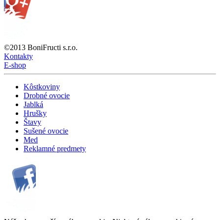
©2013 BoniFructi s.r.o.
Kontakty
E-shop
Kôstkoviny
Drobné ovocie
Jablká
Hrušky
Štavy
Sušené ovocie
Med
Reklamné predmety