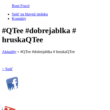
Boni Fructi
Späť na hlavnú stránku
Kontakty
#QTee #dobrejablka #
hruskaQTee
Aktuality
»
#QTee #dobrejablka # hruskaQTee
< Späť