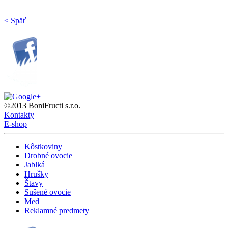
< Späť
©2013 BoniFructi s.r.o.
Kontakty
E-shop
Kôstkoviny
Drobné ovocie
Jablká
Hrušky
Štavy
Sušené ovocie
Med
Reklamné predmety