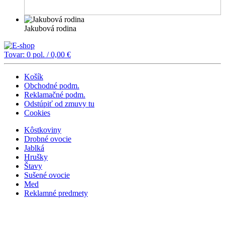
Jakubová rodina
Tovar:
0
pol. /
0,00
€
Košík
Obchodné podm.
Reklamačné podm.
Odstúpiť od zmuvy tu
Cookies
Kôstkoviny
Drobné ovocie
Jablká
Hrušky
Štavy
Sušené ovocie
Med
Reklamné predmety