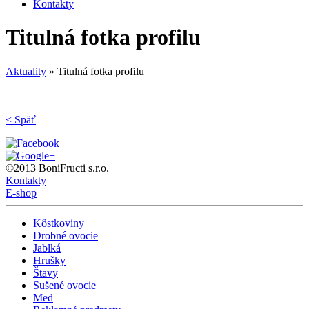
Kontakty
Titulná fotka profilu
Aktuality
»
Titulná fotka profilu
< Späť
©2013 BoniFructi s.r.o.
Kontakty
E-shop
Kôstkoviny
Drobné ovocie
Jablká
Hrušky
Štavy
Sušené ovocie
Med