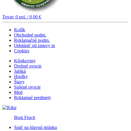
Tovar:
0
pol. /
0,00
€
Košík
Obchodné podm.
Reklamačné podm.
Odstúpiť od zmuvy tu
Cookies
Kôstkoviny
Drobné ovocie
Jablká
Hrušky
Štavy
Sušené ovocie
Med
Reklamné predmety
Boni Fructi
Späť na hlavnú stránku