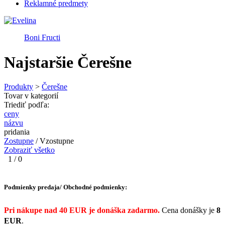
Reklamné predmety
Boni Fructi
Najstaršie Čerešne
Produkty
>
Čerešne
Tovar v kategorií
Triediť podľa:
ceny
názvu
pridania
Zostupne
/ Vzostupne
Zobraziť všetko
1 / 0
Podmienky predaja/ Obchodné podmienky:
Pri nákupe nad 40 EUR je donáška zadarmo.
Cena donášky je
8
EUR
.