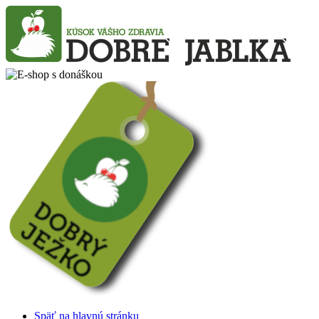
Späť na hlavnú stránku