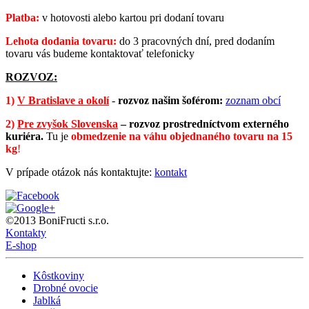
Platba:
v hotovosti alebo kartou pri dodaní tovaru
Lehota dodania tovaru:
do 3 pracovných dní, pred dodaním
tovaru vás budeme kontaktovať telefonicky
ROZVOZ:
1)
V Bratislave a okolí
-
rozvoz našim šoférom:
zoznam obcí
2)
Pre zvyšok Slovenska
–
rozvoz prostredníctvom externého
kuriéra.
Tu je
obmedzenie na váhu objednaného tovaru na 15
kg
!
V prípade otázok nás kontaktujte:
kontakt
©2013 BoniFructi s.r.o.
Kontakty
E-shop
Kôstkoviny
Drobné ovocie
Jablká