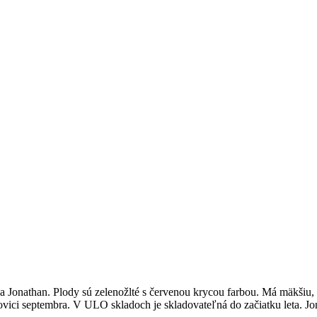
Jonathan. Plody sú zelenožlté s červenou krycou farbou. Má mäkšiu, a
vici septembra. V ULO skladoch je skladovateľná do začiatku leta. J