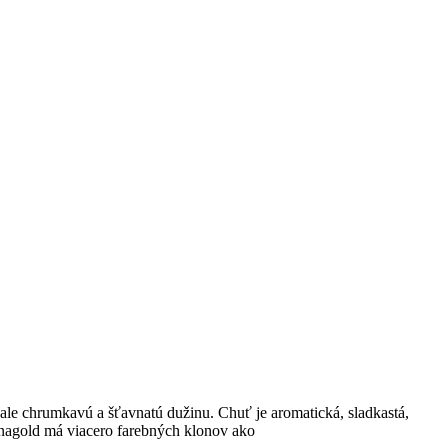
le chrumkavú a šťavnatú dužinu. Chuť je aromatická, sladkastá,
onagold má viacero farebných klonov ako