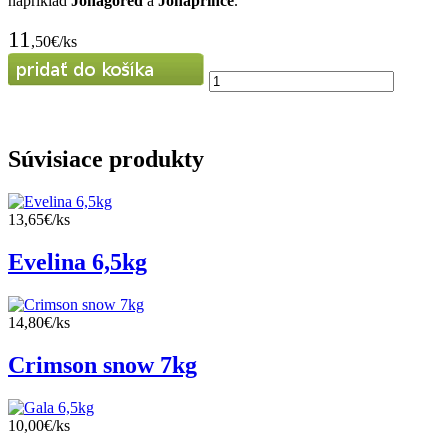
napríklad
Jonagored
a
Jonaprince
.
11
,50€/ks
Súvisiace produkty
13,65€/ks
Evelina 6,5kg
14,80€/ks
Crimson snow 7kg
10,00€/ks