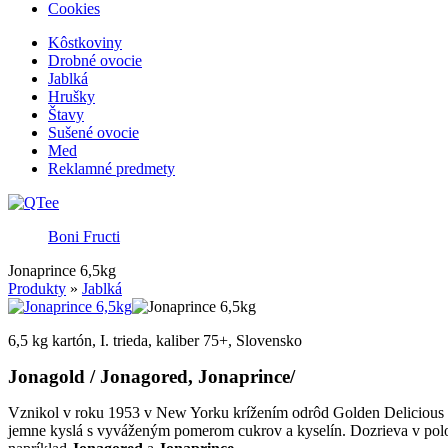
Cookies
Kôstkoviny
Drobné ovocie
Jablká
Hrušky
Štavy
Sušené ovocie
Med
Reklamné predmety
Boni Fructi
Jonaprince 6,5kg
Produkty
»
Jablká
6,5 kg kartón, I. trieda, kaliber 75+, Slovensko
Jonagold / Jonagored, Jonaprince/
Vznikol v roku 1953 v New Yorku krížením odrôd Golden Delicious a 
jemne kyslá s vyváženým pomerom cukrov a kyselín. Dozrieva v polo