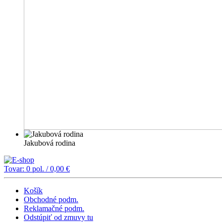
Jakubová rodina
Tovar:
0
pol. /
0,00
€
Košík
Obchodné podm.
Reklamačné podm.
Odstúpiť od zmuvy tu