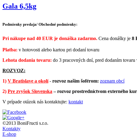
Gala 6,5kg
Podmienky predaja/ Obchodné podmienky:
Pri nákupe nad 40 EUR je donáška zadarmo.
Cena donášky je
8
Platba:
v hotovosti alebo kartou pri dodaní tovaru
Lehota dodania tovaru:
do 3 pracovných dní, pred dodaním tovaru 
ROZVOZ:
1)
V Bratislave a okolí
-
rozvoz našim šoférom:
zoznam obcí
2)
Pre zvyšok Slovenska
–
rozvoz prostredníctvom externého kur
V prípade otázok nás kontaktujte:
kontakt
©2013 BoniFructi s.r.o.
Kontakty
E-shop