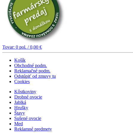
Tovar:
0
pol. /
0,00
€
Košík
Obchodné podm.
Reklamačné podm.
Odstúpiť od zmuvy tu
Cookies
Kôstkoviny
Drobné ovocie
Jablká
Hrušky
Štavy
Sušené ovocie
Med
Reklamné predmety