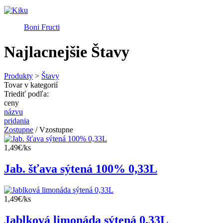
Boni Fructi
Najlacnejšie Štavy
Produkty
>
Štavy
Tovar v kategorií
Triediť podľa:
ceny
názvu
pridania
Zostupne
/ Vzostupne
1,49€/ks
Jab. šťava sýtená 100% 0,33L
1,49€/ks
Jablková limonáda sýtená 0,33L