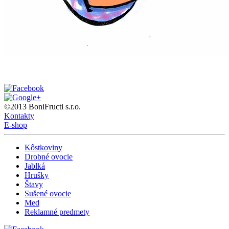
©2013 BoniFructi s.r.o.
Kontakty
E-shop
Kôstkoviny
Drobné ovocie
Jablká
Hrušky
Štavy
Sušené ovocie
Med
Reklamné predmety