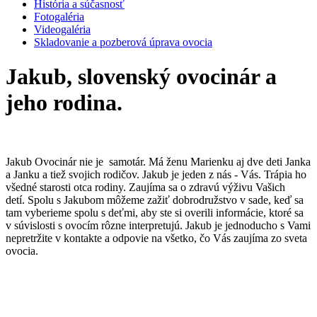
História a súčasnosť
Fotogaléria
Videogaléria
Skladovanie a pozberová úprava ovocia
Jakub, slovenský ovocinár a
jeho rodina.
Jakub Ovocinár nie je samotár. Má ženu Marienku aj dve deti Janka
a Janku a tiež svojich rodičov. Jakub je jeden z nás - Vás. Trápia ho
všedné starosti otca rodiny. Zaujíma sa o zdravú výživu Vašich
detí. Spolu s Jakubom môžeme zažiť dobrodružstvo v sade, keď sa
tam vyberieme spolu s deťmi, aby ste si overili informácie, ktoré sa
v súvislosti s ovocím rôzne interpretujú. Jakub je jednoducho s Vami
nepretržite v kontakte a odpovie na všetko, čo Vás zaujíma zo sveta
ovocia.