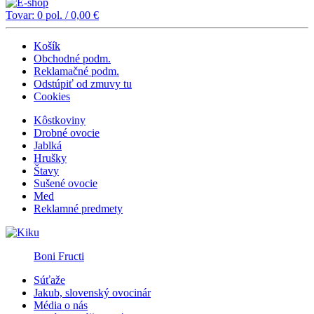
Tovar:
0
pol. /
0,00
€
Košík
Obchodné podm.
Reklamačné podm.
Odstúpiť od zmuvy tu
Cookies
Kôstkoviny
Drobné ovocie
Jablká
Hrušky
Štavy
Sušené ovocie
Med
Reklamné predmety
Boni Fructi
Súťaže
Jakub, slovenský ovocinár
Média o nás