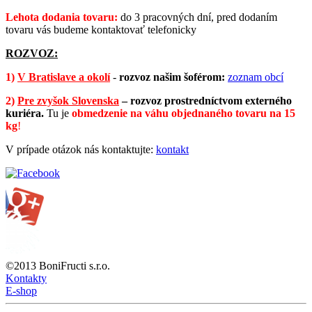
Lehota dodania tovaru:
do 3 pracovných dní, pred dodaním
tovaru vás budeme kontaktovať telefonicky
ROZVOZ:
1)
V Bratislave a okolí
-
rozvoz našim šoférom:
zoznam obcí
2)
Pre zvyšok Slovenska
–
rozvoz prostredníctvom externého
kuriéra.
Tu je
obmedzenie na váhu objednaného tovaru na 15
kg
!
V prípade otázok nás kontaktujte:
kontakt
©2013 BoniFructi s.r.o.
Kontakty
E-shop