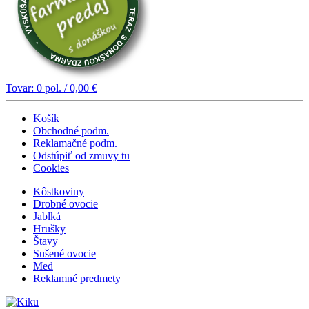
Tovar:
0
pol. /
0,00
€
Košík
Obchodné podm.
Reklamačné podm.
Odstúpiť od zmuvy tu
Cookies
Kôstkoviny
Drobné ovocie
Jablká
Hrušky
Štavy
Sušené ovocie
Med
Reklamné predmety