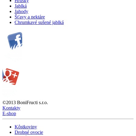
Hrušky
Jablká
Jahody
Šťavy a nektáre
Chrumkavé sušené jablká
©2013 BoniFructi s.r.o.
Kontakty
E-shop
Kôstkoviny
Drobné ovocie