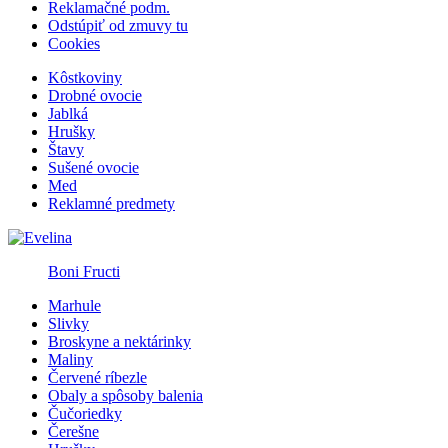
Reklamačné podm.
Odstúpiť od zmuvy tu
Cookies
Kôstkoviny
Drobné ovocie
Jablká
Hrušky
Štavy
Sušené ovocie
Med
Reklamné predmety
Boni Fructi
Marhule
Slivky
Broskyne a nektárinky
Maliny
Červené ríbezle
Obaly a spôsoby balenia
Čučoriedky
Čerešne