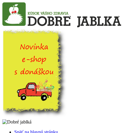
Späť na hlavnú stránku