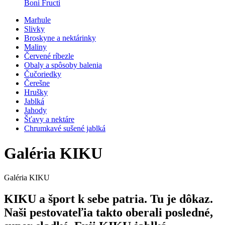
Boni Fructi
Marhule
Slivky
Broskyne a nektárinky
Maliny
Červené ríbezle
Obaly a spôsoby balenia
Čučoriedky
Čerešne
Hrušky
Jablká
Jahody
Šťavy a nektáre
Chrumkavé sušené jablká
Galéria KIKU
Galéria KIKU
KIKU a šport k sebe patria. Tu je dôkaz.
Naši pestovateľia takto oberali posledné,