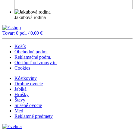
Jakubová rodina
Tovar:
0
pol. /
0,00
€
Košík
Obchodné podm.
Reklamačné podm.
Odstúpiť od zmuvy tu
Cookies
Kôstkoviny
Drobné ovocie
Jablká
Hrušky
Štavy
Sušené ovocie
Med
Reklamné predmety